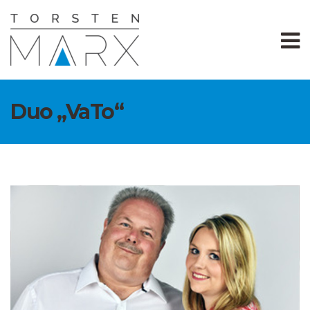
Duo „VaTo“