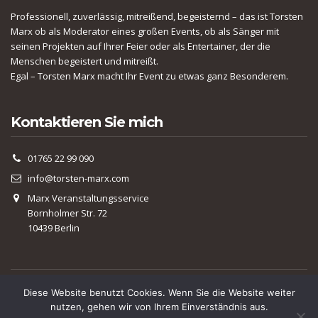
Professionell, zuverlässig, mitreißend, begeisternd – das ist Torsten
Marx ob als Moderator eines großen Events, ob als Sänger mit
seinen Projekten auf Ihrer Feier oder als Entertainer, der die
Menschen begeistert und mitreißt.
Egal – Torsten Marx macht Ihr Event zu etwas ganz Besonderem.
Kontaktieren Sie mich
01765 22 99 090
info@torsten-marx.com
Marx Veranstaltungsservice
Bornholmer Str. 72
10439 Berlin
IMPRESSUM
|
DATENSCHUTZERKLÄRUNG
Diese Website benutzt Cookies. Wenn Sie die Website weiter
COPYRIGHT © 2019-2026 TORSTEN-MARX.COM
nutzen, gehen wir von Ihrem Einverständnis aus.
WEBSITE ERSTELLT VON: